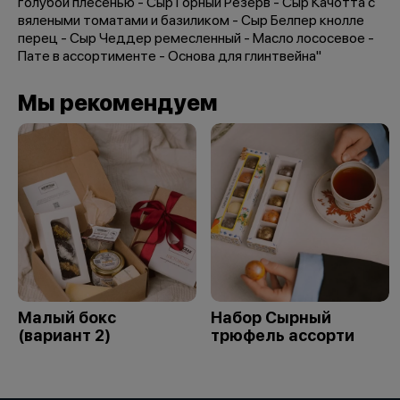
голубой плесенью - Сыр Горный Резерв - Сыр Качотта с
вялеными томатами и базиликом - Сыр Белпер кнолле
перец - Сыр Чеддер ремесленный - Масло лососевое -
Пате в ассортименте - Основа для глинтвейна"
Мы рекомендуем
Малый бокс
Набор Сырный
(вариант 2)
трюфель ассорти