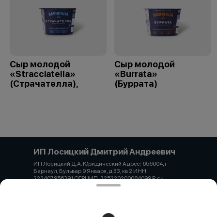
Сыр молодой
Сыр молодой
«Stracciatella»
«Burrata»
(Страчателла),
(Буррата)
ИП Лосицкий Дмитрий Андреевич
ИП Лосицкий Д.А. Юридический Адрес: 656004, г
Барнаул, Бульвар 9 Января, д 33, кв 2 ИНН:
222407956391 ОГРНИП: 325220200084099 Р. сч:
40802810502740004399 АЛТАЙСКОЕ ОТДЕЛЕНИЕ
N8644 ПАО СБЕРБАНК Корр. 30101810200000000604
БИК 040173604 Тел. +7 929 329-55-55 Email:
dmitry.lositscky@yandex.ru