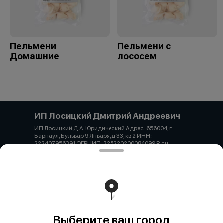
Пельмени
Пельмени с
Домашние
лососем
ИП Лосицкий Дмитрий Андреевич
ИП Лосицкий Д.А. Юридический Адрес: 656004, г
Барнаул, Бульвар 9 Января, д 33, кв 2 ИНН:
222407956391 ОГРНИП: 325220200084099 Р. сч:
40802810502740004399 АЛТАЙСКОЕ ОТДЕЛЕНИЕ
N8644 ПАО СБЕРБАНК Корр. 30101810200000000604
БИК 040173604 Тел. +7 929 329-55-55 Email:
dmitry.lositscky@yandex.ru
Работает на эффективном ядре
Foodpicásso
ver. 3.2
Выберите ваш город