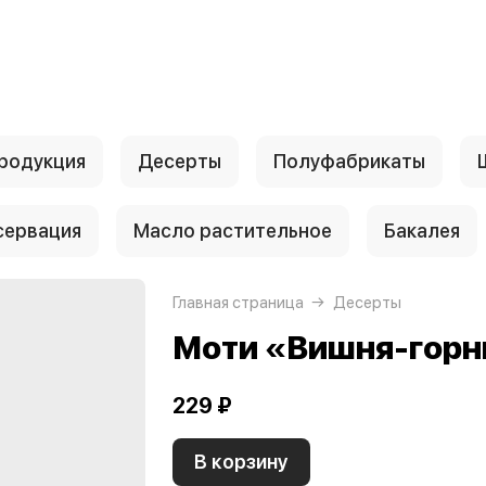
родукция
Десерты
Полуфабрикаты
сервация
Масло растительное
Бакалея
Главная страница
Десерты
Моти «Вишня-горн
229 ₽
В корзину