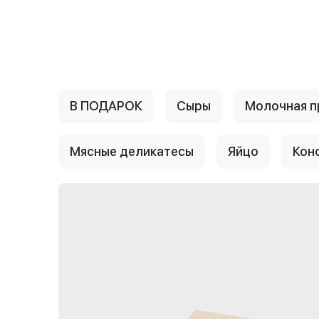
{{ textContacts }}
В ПОДАРОК
Сыры
Молочная п
Мясные деликатесы
Яйцо
Кон