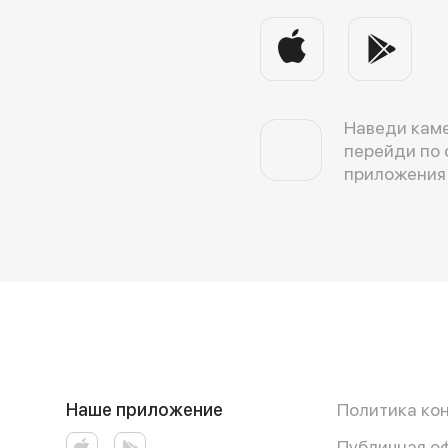
Наведи каме
перейди по 
приложения
Наше приложение
Политика ко
Публичная о