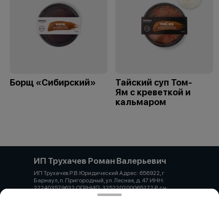
Борщ «Сибирский»
Тайский суп Том-
Ям с креветкой и
кальмаром
ИП Трухачев Роман Валерьевич
ИП Трухачев Р.В. Юридический Адрес: 656922, г
Барнаул, п. Пригородный, ул. Лесная, д. 47 ИНН:
222403579632 ОГРНИП: 325220200065272 Р. сч:
40802810402740003393 АЛТАЙСКОЕ ОТДЕЛЕНИЕ
N8644 ПАО СБЕРБАНК Корр. 30101810200000000604
БИК 040173604 Тел. +7 913 213-35-35 Email:
22trv@mail.ru