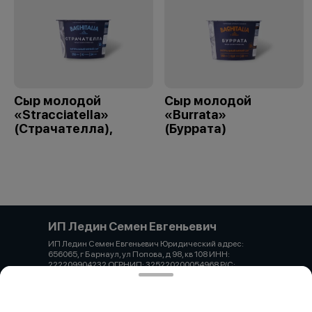
Сыр молодой
Сыр молодой
«Stracciatella»
«Burrata»
(Страчателла),
(Буррата)
ИП Ледин Семен Евгеньевич
ИП Ледин Семен Евгеньевич Юридический адрес:
656065, г Барнаул, ул Попова, д 98, кв 108 ИНН:
222209904232 ОГРНИП: 325220200054968 Р/С:
40802810102740002869 АЛТАЙСКОЕ ОТДЕЛЕНИЕ
N8644 ПАО СБЕРБАНК БИК: 040173604 К/С:
30101810200000000604 Тел. 7-913-222-22-66 Email:
ledinsemen@gmail.com