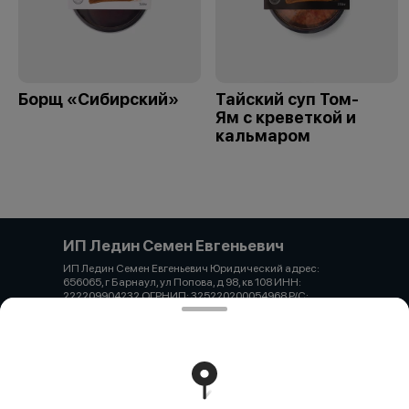
Борщ «Сибирский»
Тайский суп Том-
Ям с креветкой и
кальмаром
ИП Ледин Семен Евгеньевич
ИП Ледин Семен Евгеньевич Юридический адрес:
656065, г Барнаул, ул Попова, д 98, кв 108 ИНН:
222209904232 ОГРНИП: 325220200054968 Р/С:
40802810102740002869 АЛТАЙСКОЕ ОТДЕЛЕНИЕ
N8644 ПАО СБЕРБАНК БИК: 040173604 К/С:
30101810200000000604 Тел. 7-913-222-22-66 Email:
ledinsemen@gmail.com
Работает на эффективном ядре
Foodpicásso
ver. 3.2