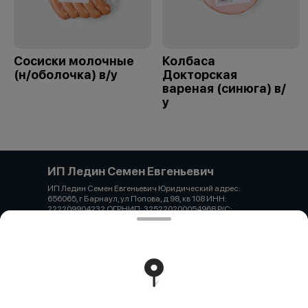
Сосиски молочные
Колбаса
(н/оболочка) в/у
Докторская
вареная (синюга) в/
у
ИП Ледин Семен Евгеньевич
ИП Ледин Семен Евгеньевич Юридический адрес:
656065, г Барнаул, ул Попова, д 98, кв 108 ИНН:
222209904232 ОГРНИП: 325220200054968 Р/С:
40802810102740002869 АЛТАЙСКОЕ ОТДЕЛЕНИЕ
N8644 ПАО СБЕРБАНК БИК: 040173604 К/С:
30101810200000000604 Тел. 7-913-222-22-66 Email:
ledinsemen@gmail.com
Работает на эффективном ядре
Foodpicásso
ver. 3.2