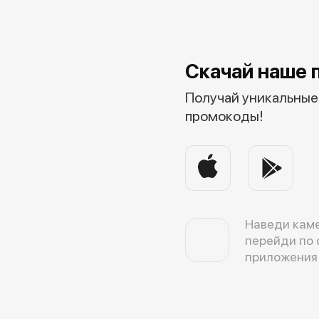
Скачай наше 
Получай уникальные 
промокоды!
Наведи каме
перейди по 
приложения