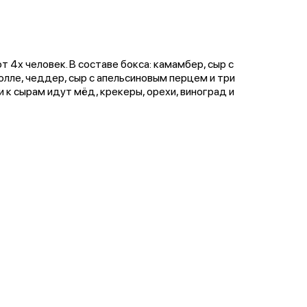
 4х человек. В составе бокса: камамбер, сыр с
олле, чеддер, сыр с апельсиновым перцем и три
 к сырам идут мёд, крекеры, орехи, виноград и