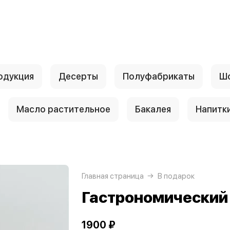
одукция
Десерты
Полуфабрикаты
Шо
Масло растительное
Бакалея
Напитк
Главная страница
В подарок
Гастрономический б
1900 ₽