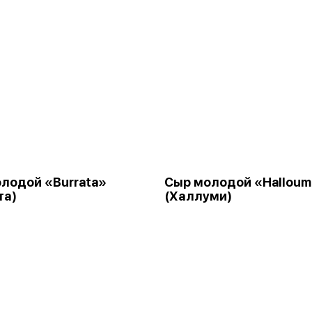
лодой «Burrata»
Сыр молодой «Halloum
та)
(Халлуми)