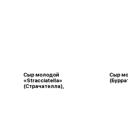
Сыр молодой
Сыр мо
«Stracciatella»
(Бурра
(Страчателла),