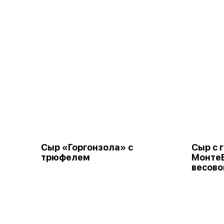
Сыр «Горгонзола» с
Сыр с 
трюфелем
МонтеБ
весово