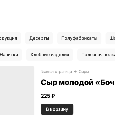
одукция
Десерты
Полуфабрикаты
Шо
Напитки
Хлебные изделия
Полезная полк
Главная страница
Сыры
Сыр молодой «Боч
225 ₽
В корзину