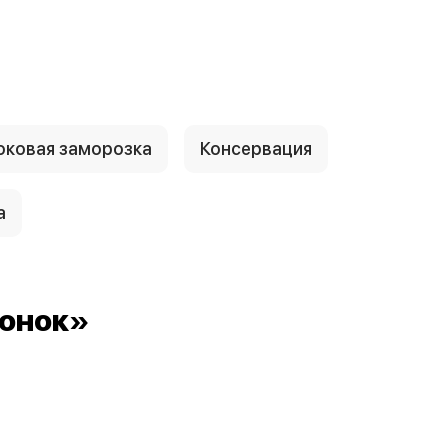
ковая заморозка
Консервация
а
онок»