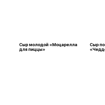
Сыр молодой «Моцарелла
Сыр п
для пиццы»
«Чедд