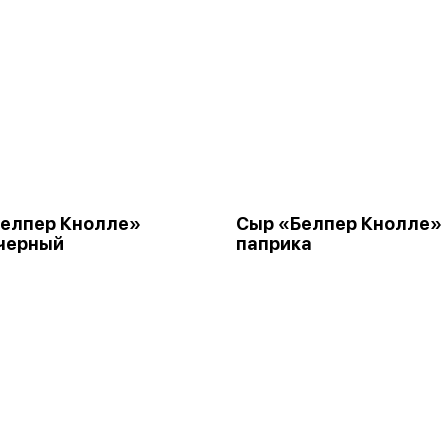
Белпер Кнолле»
Сыр «Белпер Кнолле»
черный
паприка