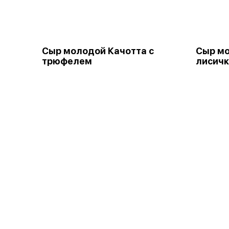
Сыр молодой Качотта с
Сыр мо
трюфелем
лисичк