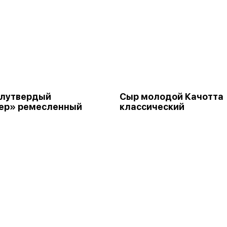
олутвердый
Сыр молодой Качотта
ер» ремесленный
классический