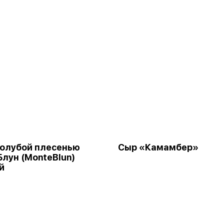
голубой плесенью
Сыр «Камамбер»
лун (MonteBlun)
й