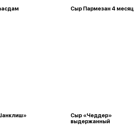
аасдам
Сыр Пармезан 4 месяц
Шанклиш»
Сыр «Чеддер»
выдержанный