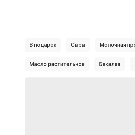
{{ textContacts }}
В подарок
Сыры
Молочная пр
Масло растительное
Бакалея