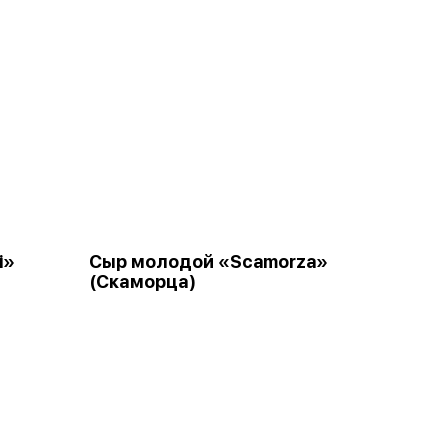
i»
Сыр молодой «Scamorza»
(Скаморца)