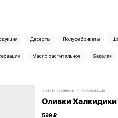
одукция
Десерты
Полуфабрикаты
Шо
сервация
Масло растительное
Бакалея
Главная страница
Консервация
Оливки Халкидики 
599 ₽