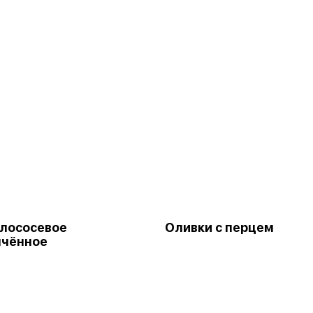
лососевое
Оливки с перцем
пчённое