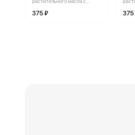
растительного масла с
раст
добавлением томата
доба
375 ₽
375