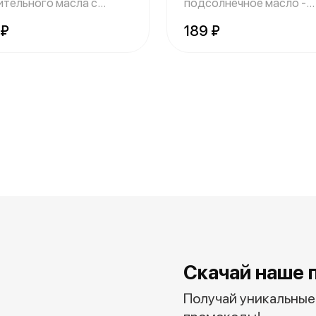
ительного масла с
подсолнечное масло -
влением паприки
универсальное для приг
 ₽
189 ₽
Скачай наше 
Получай уникальные 