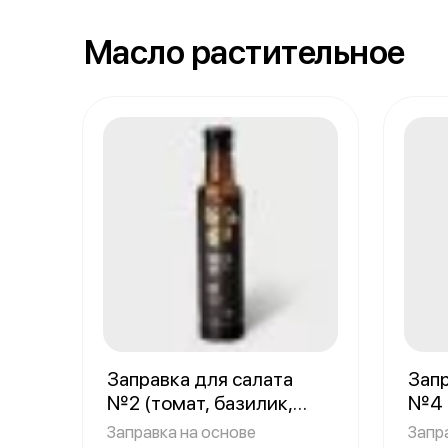
Масло растительное
Заправка для салата
Запр
№2 (томат, базилик,
№4 
чеснок)
чил
Объем: 250 грамм
Заправка на основе
Запр