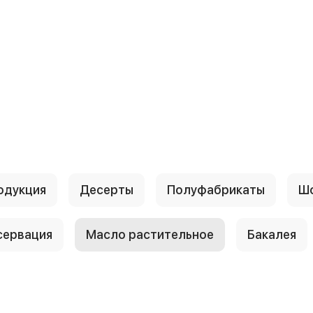
одукция
Десерты
Полуфабрикаты
Шо
сервация
Масло растительное
Бакалея