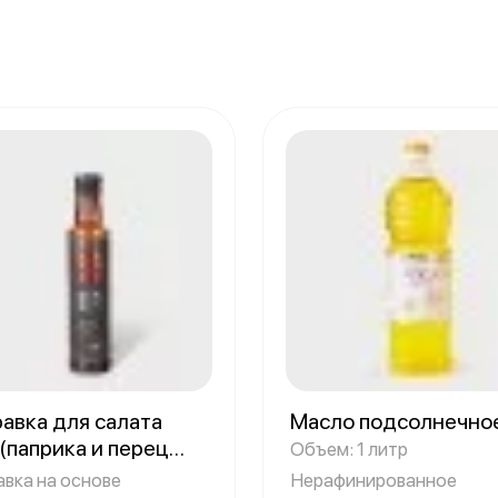
авка для салата
Масло подсолнечно
(паприка и перец
Объем: 1 литр
и)
Объем: 250 грамм
авка на основе
Нерафинированное