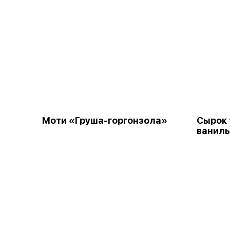
Моти «Груша-горгонзола»
Сырок
ванил