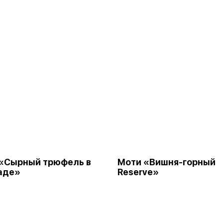
«Сырный трюфель в
Моти «Вишня-горный
аде»
Reserve»