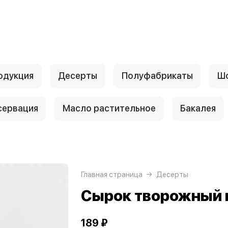
одукция
Десерты
Полуфабрикаты
Шо
сервация
Масло растительное
Бакалея
Главная страница
Десерты
Сырок творожный
189 ₽