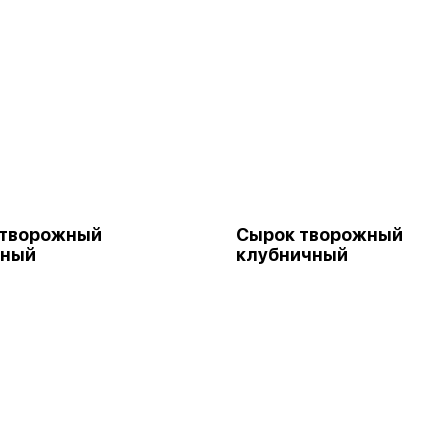
 творожный
Сырок творожный
ьный
клубничный