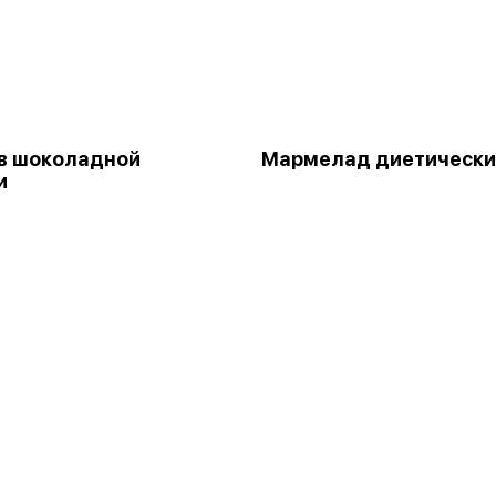
в шоколадной
Мармелад диетически
и