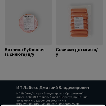
Ветчина Рубленая
Сосиски детские в/
(в синюге) в/у
у
ИП Лабеко Дмитрий Владимирович
ИП Лабеко Дмитрий Владимирович Юридический
адрес: 656049, Алтайский край, г. Барнаул, пр. Ленина,
45, кв.9 ИНН: 222509405890 ОГРНИП:
318222500086109 Р/С: 40802810002740002778