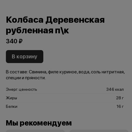
Колбаса Деревенская
рубленная п\к
340 ₽
В корзину
В составе: Свинина, филе куриное, вода, соль нитритная,
специи и пряности.
Энерг. ценность
346 ккал
Жиры
28 г
Белки
16 г
Мы рекомендуем