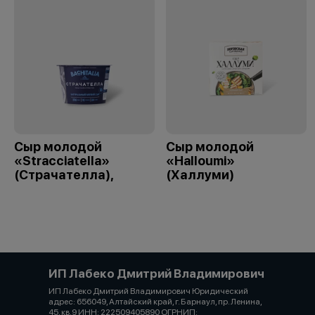
Сыр молодой
Сыр молодой
«Stracciatella»
«Halloumi»
(Страчателла),
(Халлуми)
ИП Лабеко Дмитрий Владимирович
ИП Лабеко Дмитрий Владимирович Юридический
адрес: 656049, Алтайский край, г. Барнаул, пр. Ленина,
45, кв.9 ИНН: 222509405890 ОГРНИП: