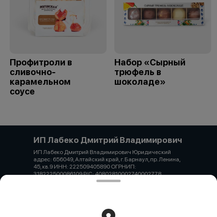
Профитроли в
Набор «Сырный
сливочно-
трюфель в
карамельном
шоколаде»
соусе
ИП Лабеко Дмитрий Владимирович
ИП Лабеко Дмитрий Владимирович Юридический
адрес: 656049, Алтайский край, г. Барнаул, пр. Ленина,
45, кв.9 ИНН: 222509405890 ОГРНИП:
318222500086109 Р/С: 40802810002740002778
Алтайское отделение №8644 ПАО СБЕРБАНК БИК:
040173604 К/С: 30101810200000000604 Лабеко
Дмитрий Владимирович Тел. 7-962-819-26-04 Email:
laba1.0@mail.ru
Работает на эффективном ядре
Foodpicásso
ver. 3.2