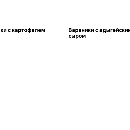
ки с картофелем
Вареники с адыгейски
сыром