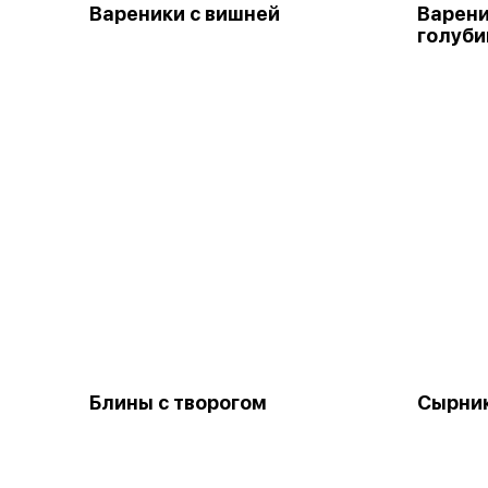
Вареники с вишней
Варени
голуби
Блины с творогом
Сырни