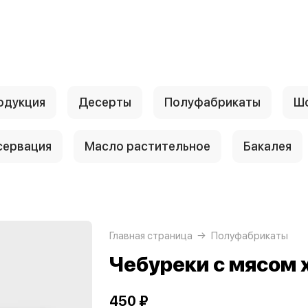
одукция
Десерты
Полуфабрикаты
Шо
сервация
Масло растительное
Бакалея
Главная страница
Полуфабрикаты
Чебуреки с мясом
450 ₽