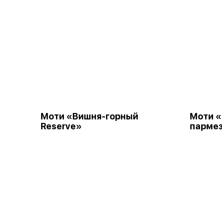
Моти «Вишня-горный
Моти «
Reserve»
парме