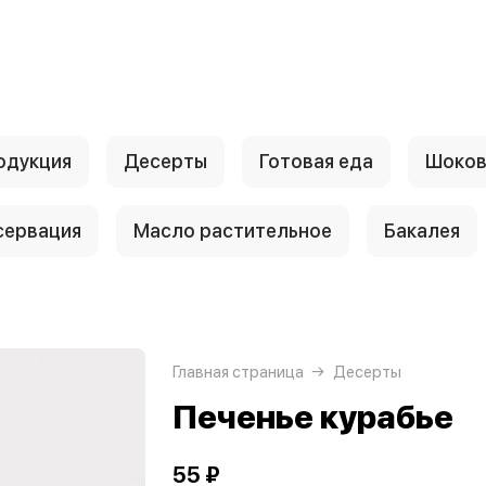
одукция
Десерты
Готовая еда
Шоков
сервация
Масло растительное
Бакалея
Главная страница
Десерты
Печенье курабье
55 ₽