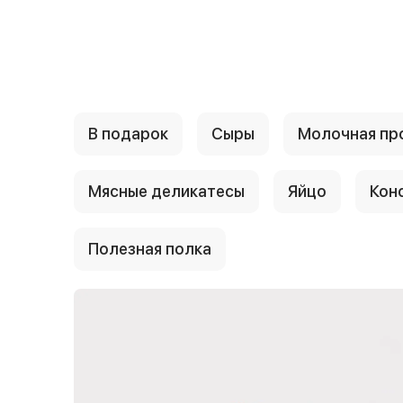
{{ textContacts }}
В подарок
Сыры
Молочная пр
Мясные деликатесы
Яйцо
Кон
Полезная полка