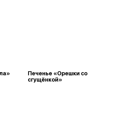
ола»
Печенье «Орешки со
сгущёнкой»