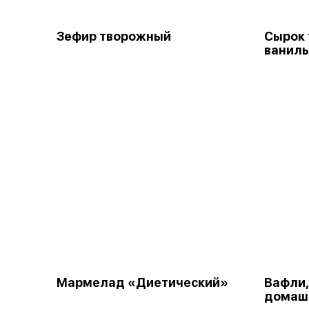
Зефир творожный
Сырок
ванил
Мармелад «Диетический»
Вафли,
домаш