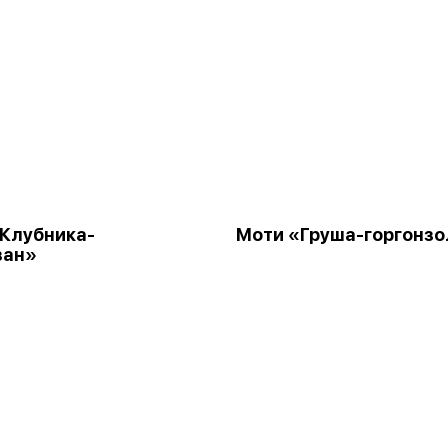
Клубника-
Моти «Груша-горгонз
зан»