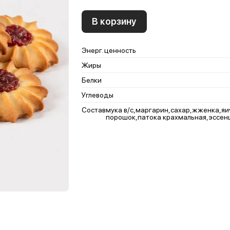
В корзину
Энерг. ценность
Жиры
Белки
Углеводы
Состав
мука в/с,маргарин,сахар,жженка,я
порошок,патока крахмальная,эссен