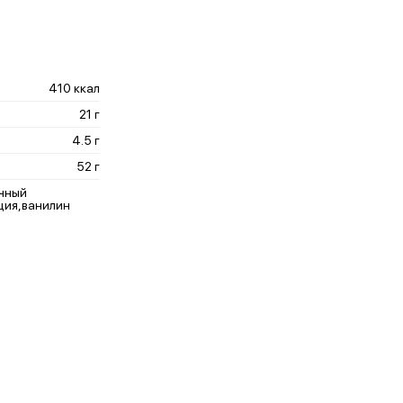
410 ккал
21 г
4.5 г
52 г
ичный
ция,ванилин