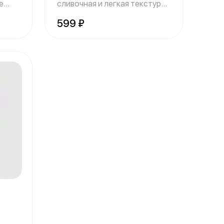
е
сливочная и легкая текстура
начинки
599 ₽