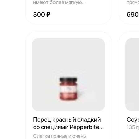
имеют более мягкую
прян
текстуру, их подают
слив
300 ₽
690
Перец красный сладкий
Соу
со специями Pepperbites
135 
Объем: 195 грамм
Слегка пряные и очень