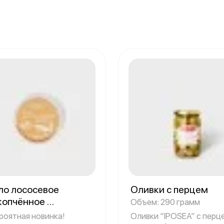
ло лососевое
Оливки с перцем
копчённое
Объем: 290 грамм
м: 200 грамм
роятная новинка!
Оливки “IPOSEA” с перц