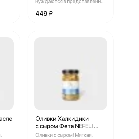
нуждаются в представлении.
Оливки
449 ₽
асле
Оливки Халкидики
с сыром Фета NEFELI
Объем: 290 грамм
,
Оливки с сыром! Мягкая,