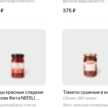
чки подкопченного
вручную фаршируются
ся, смешанные
кусочками натур
 ₽
375 ₽
цы красные сладкие
Томаты сушеные в м
ром Фета NEFELI
Объем: 280 грамм
м: 290 грамм
щенный вкус слегка
Ярко-красные помидоры