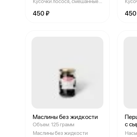
Кусочки лосося, смешанные
Кусо
со сливочным
лосо
450 ₽
450
Маслины без жидкости
Пер
с сы
Объем: 125 грамм
Объе
Маслины без жидкости
Насы