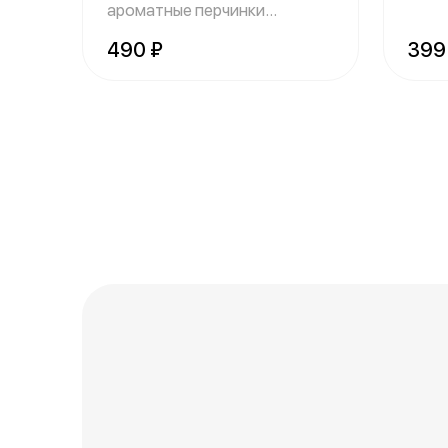
ароматные перчинки
получаются хрустящи
490 ₽
399