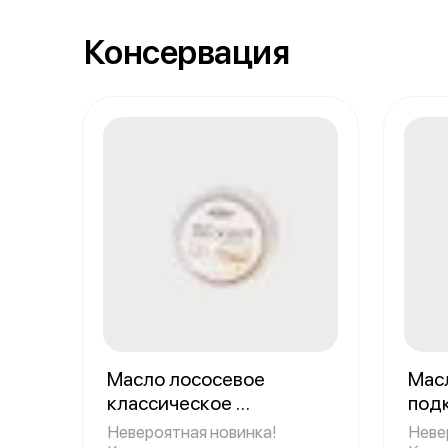
Консервация
Масло лососевое
Мас
классическое
под
Объем: 200 грамм
Объе
Невероятная новинка!
Неве