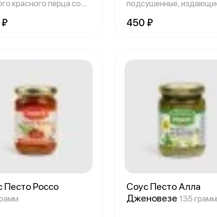
ого красного перца со
подсушенные, издающи
очным с
великолепный ар
 ₽
450 ₽
с Песто Россо
Соус Песто Алла
Дженовезе
грамм
135 грамм