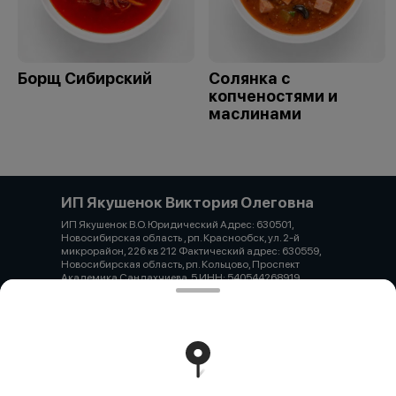
Борщ Сибирский
Солянка с
копченостями и
маслинами
ИП Якушенок Виктория Олеговна
ИП Якушенок В.О. Юридический Адрес: 630501,
Новосибирская область , рп. Краснообск, ул. 2-й
микрорайон, 226 кв 212 Фактический адрес: 630559,
Новосибирская область, рп. Кольцово, Проспект
Академика Сандахчиева, 5 ИНН: 540544268919
ОГРНИП: 321547600153791 Р. сч: 40802 810 7 4405
0055613 СИБИРСКИЙ БАНК ПАО СБЕРБАНК Корр.
30101 810 5 0000 0000641 БИК 045004641 Тел.
79137530146 Email: viktoriya.yakushenok@mail.ru
Работает на эффективном ядре
Foodpicásso
ver. 3.2