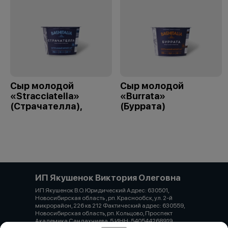
Сыр молодой
Сыр молодой
«Stracciatella»
«Burrata»
(Страчателла),
(Буррата)
ИП Якушенок Виктория Олеговна
ИП Якушенок В.О. Юридический Адрес: 630501,
Новосибирская область , рп. Краснообск, ул. 2-й
микрорайон, 226 кв 212 Фактический адрес: 630559,
Новосибирская область, рп. Кольцово, Проспект
Академика Сандахчиева, 5 ИНН: 540544268919