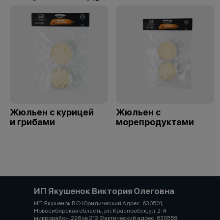
Жюльен с курицей
Жюльен с
и грибами
морепродуктами
ИП Якушенок Виктория Олеговна
ИП Якушенок В.О. Юридический Адрес: 630501,
Новосибирская область , рп. Краснообск, ул. 2-й
микрорайон, 226 кв 212 Фактический адрес: 630559,