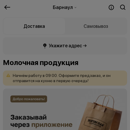
Барнаул
Доставка
Самовывоз
Укажите адрес →
Молочная продукция
Начнём
работу
в
09:00.
Оформите
предзаказ,
и
он
отправится
на
кухню
в
первую
очередь!