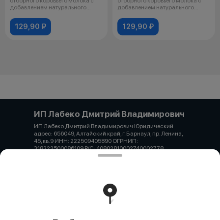
отборного коровьего молока с
отборного коровьего молока с
добавлением натурального
добавлением натурального
варенья
варенья
129,90 ₽
129,90 ₽
ИП Лабеко Дмитрий Владимирович
ИП Лабеко Дмитрий Владимирович Юридический
адрес: 656049, Алтайский край, г. Барнаул, пр. Ленина,
45, кв.9 ИНН: 222509405890 ОГРНИП:
318222500086109 Р/С: 40802810002740002778
Алтайское отделение №8644 ПАО СБЕРБАНК БИК:
040173604 К/С: 30101810200000000604 Лабеко
Дмитрий Владимирович Тел. 7-962-819-26-04 Email:
laba1.0@mail.ru
Работает на эффективном ядре
Foodpicásso
ver. 3.2