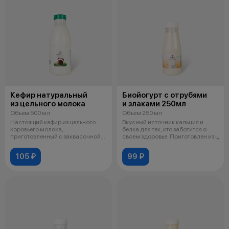
Кефир натуральный
Биойогурт с отрубями
из цельного молока
и злаками 250мл
Объем 500 мл
Объем 250 мл
Настоящий кефир из цельного
Вкусный источник кальция и
коровьего молока,
белка для тех, кто заботится о
приготовленный с заквасочной
своем здоровье. Приготовлен из ц
культурой на ке
105 ₽
99 ₽