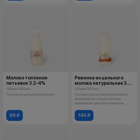
Молоко топленое
Ряженка из цельного
питьевое 3.2-4%
молока натуральная 3.2-
4%
Объем 500 мл
Объем 500 мл
Топленое цельное молочко!
Густая классическая ряженка,
знаменитая своим теплым
кремовым цветом и нежным,
карамельно-
99 ₽
145 ₽