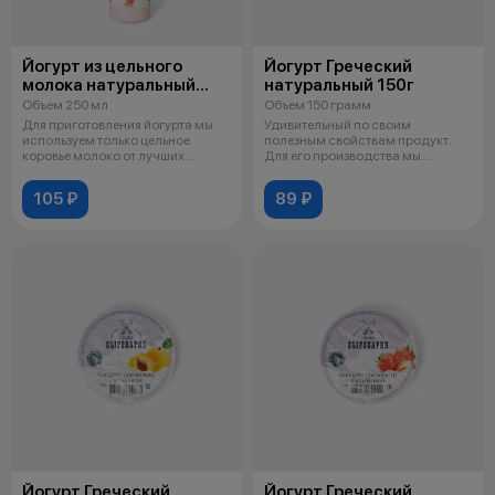
Йогурт из цельного
Йогурт Греческий
молока натуральный
натуральный 150г
с клубникой
Объем 250 мл
Объем 150 грамм
Для приготовления йогурта мы
Удивительный по своим
используем только цельное
полезным свойствам продукт.
коровье молоко от лучших
Для его производства мы
сибирских
удаляем из йогур
105 ₽
89 ₽
Йогурт Греческий
Йогурт Греческий