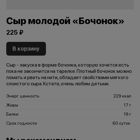
Сыр молодой «Бочонок»
225 ₽
В корзину
Сыр - закуска в форме бочонка, которую хочется есть
пока не закончится на тарелке. Плотный бочонок можно
ломать и рвать на нити, обладает свойствами мягкого
слоистого сыра. Кстати, очень любим детьми.
Энерг. ценность
229 ккал
Жиры
17 г
Белки
19 г
Срок годности
60 суток