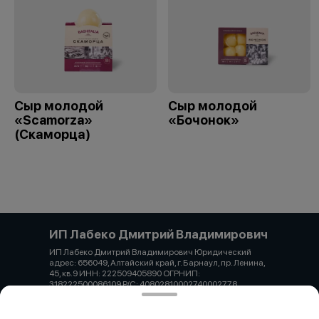
Сыр молодой
Сыр молодой
«Scamorza»
«Бочонок»
(Скаморца)
ИП Лабеко Дмитрий Владимирович
ИП Лабеко Дмитрий Владимирович Юридический
адрес: 656049, Алтайский край, г. Барнаул, пр. Ленина,
45, кв.9 ИНН: 222509405890 ОГРНИП:
318222500086109 Р/С: 40802810002740002778
Алтайское отделение №8644 ПАО СБЕРБАНК БИК:
040173604 К/С: 30101810200000000604 Лабеко
Дмитрий Владимирович Тел. 7-962-819-26-04 Email: