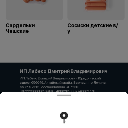
Сардельки
Сосиски детские в/
Чешские
у
ИП Лабеко Дмитрий Владимирович
ИП Лабеко Дмитрий Владимирович Юридический
адрес: 656049, Алтайский край, г. Барнаул, пр. Ленина,
45, кв.9 ИНН: 222509405890 ОГРНИП:
318222500086109 Р/С: 40802810002740002778
Алтайское отделение №8644 ПАО СБЕРБАНК БИК:
040173604 К/С: 30101810200000000604 Лабеко
Дмитрий Владимирович Тел. 7-962-819-26-04 Email:
laba1.0@mail.ru
Работает на эффективном ядре
Foodpicásso
ver. 3.2